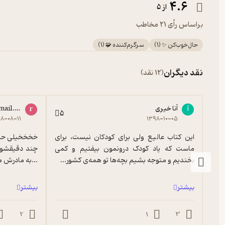
4.6
از 5
براساس رأی 21 مخاطب
حال‌خوب‌کن ✨
(
1
)
سرگرم‌کننده 🧩
(
1
)
نقد دیگران
(12 نقد)
آنا خیری
mail.com
آ
r
5
۸-۰۸-۱۱
۱۳۹۸-۱۰-۰۵
این کتاب عالیع ولی برای کودکان نیست، برای 
ماست که یاد کودک درونمون بیفتیم و کمی 
بخندیم و متوجه بشیم بچه‌ها تو همه‌ی کشور...
...به مادرش 
بیشتر
بیشتر
2
1
3