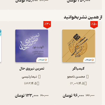
250,000
تومان
85,400
تومان
122,000
از همین نشر بخوانید
٪30
٪50
کیمیاگر
تمرین نیروی حال
محسن نامجو
نیما رئیسی
)
894
(
4.5
)
2,009
(
4.5
96,000
تومان
133,000
تومان
190,000
192,000