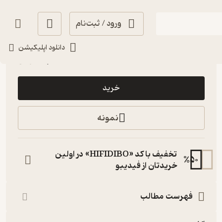
ورود / ثبت‌نام
حال‌خوب‌کن ✨
(
1
)
4.6
(21)
دانلود اپلیکیشن
50,000
تومان
خرید
نمونه
تخفیف با کد «HIFIDIBO» در اولین
%
50
خریدتان از فیدیبو
فهرست مطالب