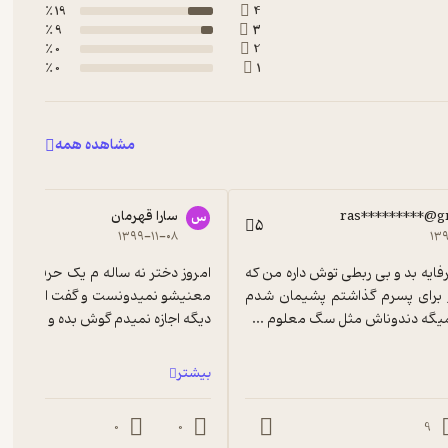
19 ٪
4
9 ٪
3
0 ٪
2
0 ٪
1
مشاهده همه
ras*********@g
سارا قهرمان
س
5
۱۳۹۹-۱۱-۰۸
۱۳۹
خخخخیلی حرفایه بد و بی ربطی توش داره من که 
چند دقیقشو برای پسرم گذاشتم پشیمان شدم 
میگه دندوناش مثل سگ معلوم ...
دیگه اجازه نمیدم گوش بده و البته...
بیشتر
0
0
9