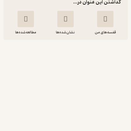
گذاشتن این عنوان در...
قفسه‌های من
نشان‌شده‌ها
مطالعه‌شده‌ها
ماجراهای مانولیتو
الویرا لیندو
مهشید اژده فر
نوین کتاب
حال‌خوب‌کن ✨
(
1
)
4.6
(21)
50,000
تومان
نمونه