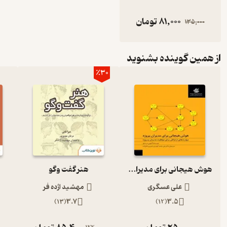
81,000
تومان
135,000
از همین گوینده بشنوید
٪30
هوش هیجانی برای مدیران پروژه
هنر گفت وگو
علی عسگری
مهشید اژده فر
)
13
(
3.7
)
12
(
3.5