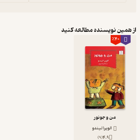
از همین نویسنده مطالعه کنید
٪40
من و جونور
الویرا لیندو
)
9
(
4.9