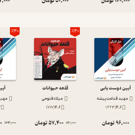
140,000
تومان
50,000
تومان
7,000
٪30
٪30
آیین دوست یابی
قلعه حیوانات
آیی
مهبد قناعت‌پیشه
میلادفتوحی
مهبد
7
)
717
(
4.6
)
443
(
4.6
96,000
تومان
57,400
تومان
00
163,000
82,000