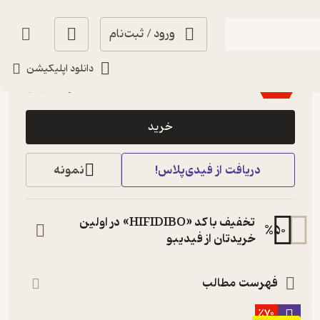
ورود / ثبت‌نام
4.5
(6)
دانلود اپلیکیشن
110,600
158,000
٪
30
تومان
خرید
دریافت از فیدی‌پلاس!
نمونه
تخفیف با کد «HIFIDIBO» در اولین
%
50
خریدتان از فیدیبو
فهرست مطالب
٪70