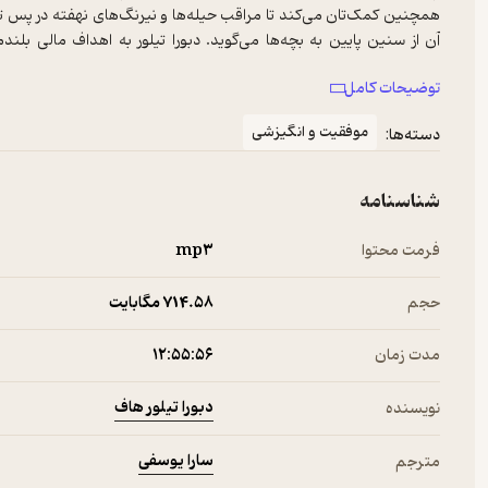
همچنین کمک‌تان می‌کند تا مراقب حیله‌ها و نیرنگ‌های نهفته در پس تبل
آن از سنین پایین به بچه‌ها می‌گوید. دبورا تیلور به اهداف مالی بلند
ببخشید.
توضیحات کامل
موفقیت و انگیزشی
دسته‌ها:
شناسنامه
فرمت محتوا
mp۳
حجم
714.۵۸ مگابایت
مدت زمان
۱۲:۵۵:۵۶
دبورا تیلور هاف
نویسنده
سارا یوسفی
مترجم