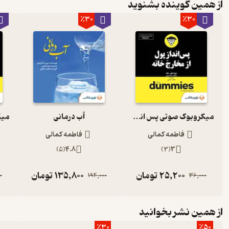
از همین گوینده بشنوید
٪30
٪30
میکروبوک صوتی پس انداز پول از مخارج خانه
آب درمانی
فاطمه کمالی
فاطمه کمالی
)
5
(
4.8
)
3
(
3
25,200
تومان
135,800
تومان
0
194,000
36,000
از همین نشر بخوانید
٪30
٪50