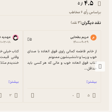
4.5
از 5
براساس رأی 6 مخاطب
نقد دیگران
(3 نقد)
مریم بطحایی
مهدیه 
م
5
۰۱-۱۲-۱۸
۱۴۰۰-۰۹-۲۹
از خانم فاطمه کمالی راوی فوق العاده با صدای 
کتاب فوق العاده خوب و عالی که هر کسی باید 
خندیدم مثلا ا
حداقل...
بیشتر
بیشتر
3
0
5