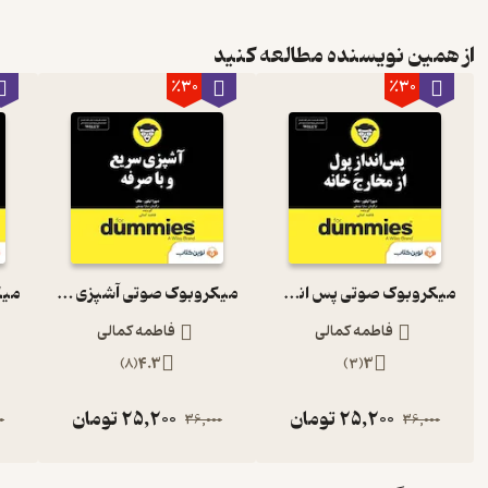
از همین نویسنده مطالعه کنید
٪30
٪30
میکروبوک صوتی پس انداز پول از مخارج خانه
میکروبوک صوتی آشپزی سریع و باصرفه
فاطمه کمالی
فاطمه کمالی
)
8
(
4.3
)
3
(
3
25,200
تومان
25,200
تومان
0
36,000
36,000