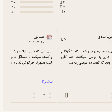
0 ٪
3
0 ٪
2
0 ٪
1
عرب اسدی
هما نور
5
۱۳۹۹-۰۳-۲۷
۱۴
کتاب خیلی خوبیه علاوه بر چیز هایی که یاد گرفتم 
وقتی قیمت هارو به تومن میگفت هم کلی 
ونجا که گفت دو قوطی رب ه...
البته هنوز تا آخر گوش ندادم اما تا...
بیشتر
0
3
0