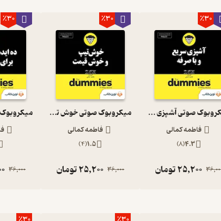
٪30
٪30
٪30
میکروبوک صوتی آشپزی سریع و باصرفه
میکروبوک صوتی خوش تیپ و خوش قیمت
فاطمه کمالی
فاطمه کمالی
فا
)
4
(
1.5
)
8
(
4.3
25,200
تومان
25,200
تومان
00
36,000
36,000
36,00
٪30
٪30