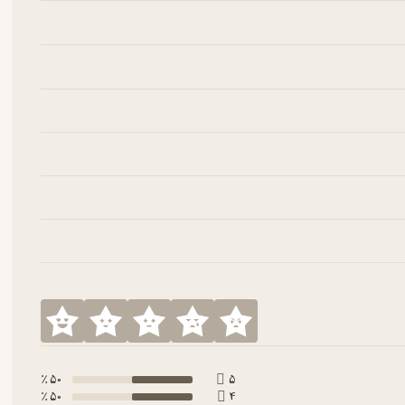
50 ٪
5
50 ٪
4