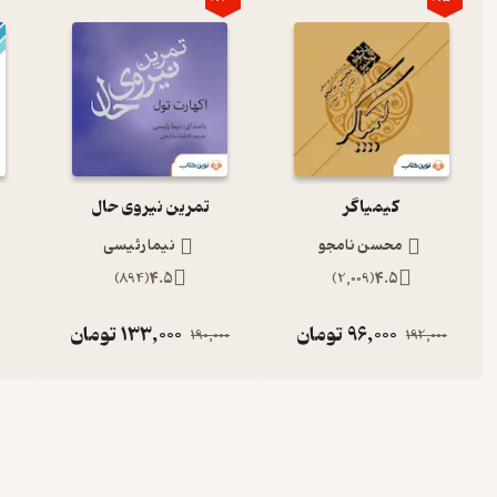
کیمیاگر
تمرین نیروی حال
محسن نامجو
نیما رئیسی
)
894
(
4.5
)
2,009
(
4.5
96,000
تومان
133,000
تومان
190,000
192,000