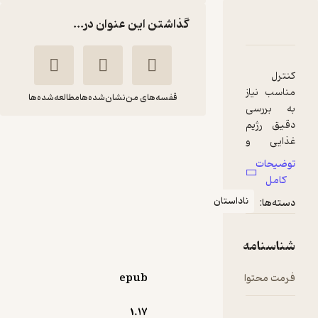
گذاشتن این عنوان در...
ارۀ غذا درمانی جلد 1
شناسنامه
نقدها و امتیازها
رل
سب نیاز
قفسه‌های من
نشان‌شده‌ها
مطالعه‌شده‌ها
 بررسی
ق رژیم
ایی و
غذا درمانی جلد 1
عیت
قادر حسینی دیزگاه
ضیحات
یه‌ای و
امل
خل رژیم
انتشارات اندیشه طلایی
ناداستان
ه‌ها:
ایی و
عیت
یه‌ای
15,000
اسنامه
منتظر امتیاز
تومان
ی سیر
ینی بیمار
ت محتوا
epub
د. لذا
توان
1.۱۷