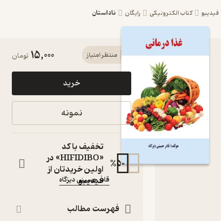
ناداستان
کتاب الکترونیکی
رایگان
15,000
کتاب غذا
منتظر امتیاز
تومان
درمانی جلد 1
خرید
اثر قادر حسینی
دیزگاه نشر
نمونه
انتشارات
اندیشه طلایی
تخفیف با کد
«HIFIDIBO» در
کتاب متنی
%
50
اولین خریدتان از
نویسنده
:
فیدیبو
قادر حسینی دیزگاه
ناشر
:
انتشارات اندیشه طلایی
فهرست مطالب