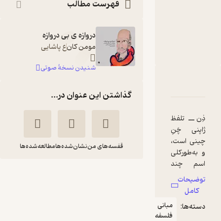
فهرست مطالب
مومون کان
مترجم
:
ع پاشایی
دروازه ی بی دروازه
ناشر
:
کارگاه اتفاق
مومن کان
ع پاشایی
شنیدن نسخۀ صوتی
دربارۀ دروازه ی بی دروازه
شناسنامه
نقدها و امتیازها
بریده‌های کتاب
گذاشتن این عنوان در...
ذِن ــ تلفظ
ژاپنی چَنِ
چینی است،
قفسه‌های من
نشان‌شده‌ها
مطالعه‌شده‌ها
و به‌طور‌کلی
اسم چند
فرقه‌‌ از
دروازه ی بی دروازه
توضیحات
شاخه‌ی
کامل
مومون کان
ع پاشایی
مَهایانه‌ی
مبانی
دسته‌ها:
آیین بودا
کارگاه اتفاق
فلسفه
است. این