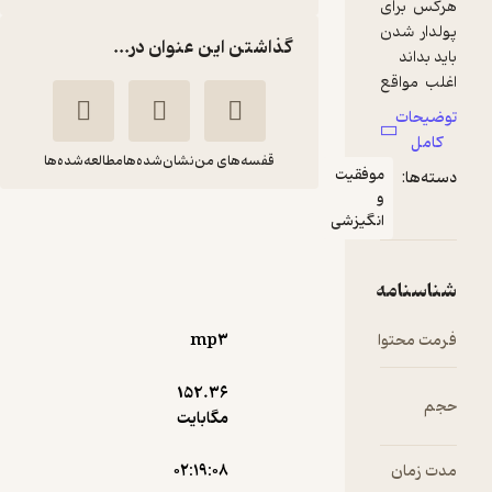
گذاشتن این عنوان در...
قفسه‌های من
نشان‌شده‌ها
مطالعه‌شده‌ها
قیت
راز ثروت
زشی
جو ویتالی
علی بهرامی
شادن پژواک
mp۳
انگیزه‌بخش 🚀
(
1
)
4.3
(28)
152.۳۶
60,000
150,000
٪
60
تومان
مگابایت
۰۲:۱۹:۰۸