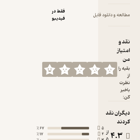
فقط در
 فایل
فیدیبو
67 ٪
17 ٪