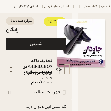
داستان کوتاه فارسی
یبو
کتاب صوتی
...
داستان و رمان فارسی
سرگرم‌کننده 🧩
(
6
)
3.9
کتاب صوتی
(37)
رایگان
جاودان اثر
محمدعلی
شنیدن
جمال زاده
کتاب
تخفیف با کد
صوتی
«HIFIDIBO» در
نویسنده
:
%
50
اولین خریدتان از
محمدعلی جمال زاده
گوینده
:
فیدیبو
نیما نیک انجام
ماه آوا
ناشر
:
فهرست مطالب
گذاشتن این عنوان در...
دربارۀ جاودان
شناسنامه
نقدها و امتیازها