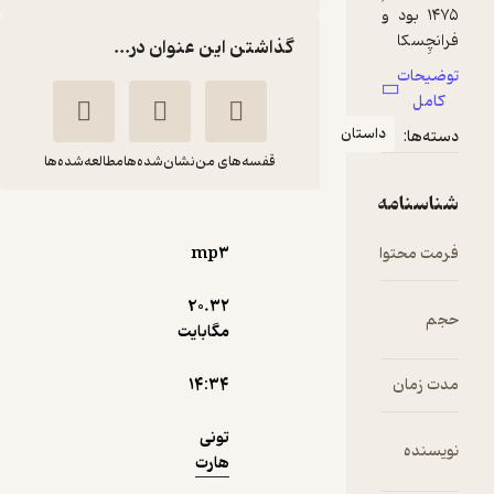
گذاشتن این عنوان در...
ان
قفسه‌های من
نشان‌شده‌ها
مطالعه‌شده‌ها
میکل آنژ
تونی
عادله
mp۳
هارت
نهاوندیان
20.۳۲
آوارسا
مگابایت
۱۴:۳۴
آموزنده 🦉
(
1
)
3.3
(4)
10,000
تومان
تونی
هارت