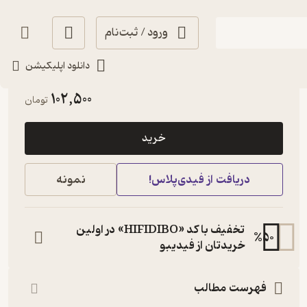
ورود / ثبت‌نام
دانلود اپلیکیشن
آموزنده 🦉
(
1
)
3.1
(9)
102,500
تومان
خرید
دریافت از فیدی‌پلاس!
نمونه
تخفیف با کد «HIFIDIBO» در اولین
%
50
خریدتان از فیدیبو
فهرست مطالب