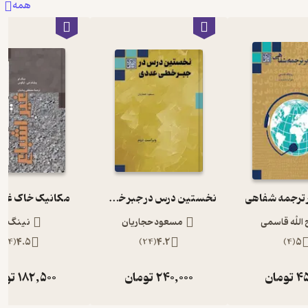
همه
 ترجمه شفاهی
نخستین درس در جبر خطی عددی
مکانیک خاک غیر
 الله قاسمی
مسعود حجاریان
نینگ لو
)
4
(
4.5
)
24
(
4.2
)
4
(
5
45
تومان
240,000
تومان
182,500
توم