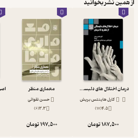
از همین نشر بخوانید
درمان اختلال های دلبستگی از نظریه تا درمان
معماری منظر
کارل هاینتس بریش
حسن تقوائی
)
6
(
3.3
)
17
(
4.5
187,500
تومان
197,500
تومان