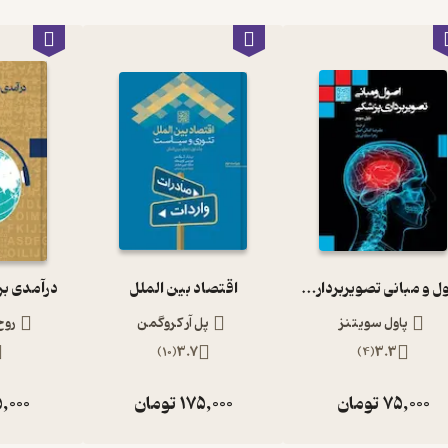
اصول و مبانی تصویربرداری پزشکی
اقتصاد بین الملل
درآمدی بر
پاول سویتنز
پل آر کروگمن
روح
)
10
(
3.7
)
4
(
3.3
75,000
تومان
175,000
تومان
,000