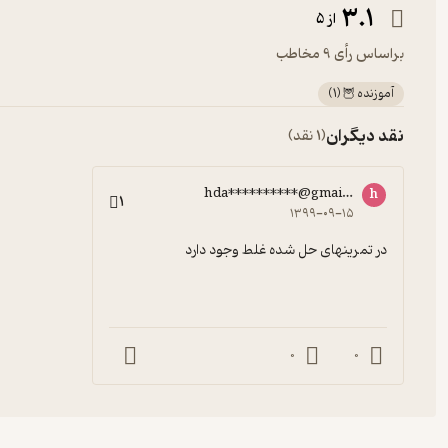
3.1
از 5
براساس رأی 9 مخاطب
آموزنده 🦉
(
1
)
نقد دیگران
(1 نقد)
hda**********@gmail.com
h
1
۱۳۹۹-۰۹-۱۵
در تمرینهای حل شده غلط وجود دارد
0
0