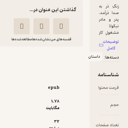
گذاشتن این عنوان در...
قفسه‌های من
نشان‌شده‌ها
مطالعه‌شده‌ها
استان
نیکولا کوچولو
امانوٸل لوپتی
رویا خوئی
انتشارات محراب قلم
epub
35,000
5
(1)
تومان
1.۷۸
مگابایت
32
ت
دریافت از