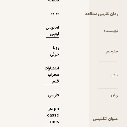
صفحه
نمونه
فیدی‌پلاس!
مطالعه
۰۰:۰۰
امانوٸل
لوپتی
رویا
خوئی
انتشارات
محراب
قلم
فارسی
papa
casse
سی
mes