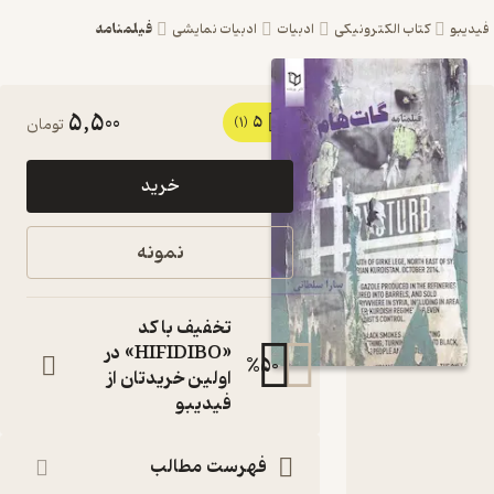
فیلمنامه
یبو
کتاب الکترونیکی
ادبیات
ادبیات نمایشی
5,500
5
کتاب گات
(1)
تومان
هام اثر
خرید
سارا
سلطانی
نمونه
نشر
انتشارات
تخفیف با کد
پوینده
«HIFIDIBO» در
%
50
اولین خریدتان از
فیلمنامه
فیدیبو
سینمایی
کتاب
متنی
فهرست مطالب
نویسنده
: