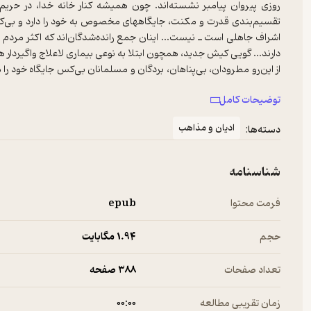
روزی پیروان پیامبر نشسته‌اند. چون همیشه کنار خانه خدا، در حریم ک
تقسیم‌بندی قدرت و مکنت، جایگاههای مخصوص به خود را دارد و بی‌
اشراف جاهلی است ـ نیست... اینان جمع رانده‌شدگان‌اند که اکثر مردم 
از این‌رو مطرودان، بی‌پناهان، بردگان و مسلمانان بی‌کس جایگاه خود را 
توضیحات کامل
اگر قریش در حال حاضر نسبت به محمد و انجام کار او با خونسردی نظاره
بی‌کسان و گمراهانی را که تنها به الله گرویده‌اند و به تمامی بتهای ز
ادیان و مذاهب
دسته‌ها:
موقع خود مطابق با شئون و حسب و مال و منالشان خوب می‌مالند و دک و د
جای می‌گذارند... آری آنان هر کس را که به اسلام گرویده و راز دینش 
می‌دهند و به قصد کشت می‌زنند...
شناسنامه
فرمت محتوا
epub
حجم
1.۹۴ مگابایت
تعداد صفحات
388 صفحه
زمان تقریبی مطالعه
۰۰:۰۰