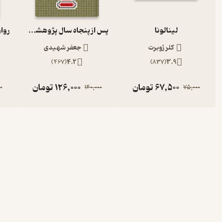
لینالونا
پس از پنجاه سال پژوهشی تازه پیرامون قیام حسین(ع)
کلر ژوبرت
جعفر شهیدی
)
467
(
4.2
)
837
(
3.9
67,500
تومان
126,000
تومان
0
140,000
75,000