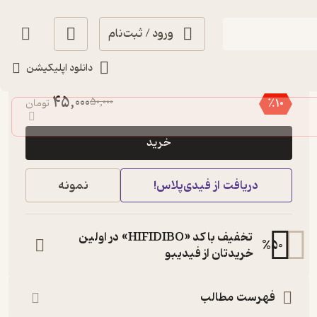
ورود / ثبت‌نام
دانلود اپلیکیشن
3.4
(7)
45,000
50,000
٪
10
تومان
خرید
دریافت از فیدی‌پلاس!
نمونه
تخفیف با کد «HIFIDIBO» در اولین
%
50
خریدتان از فیدیبو
فهرست مطالب