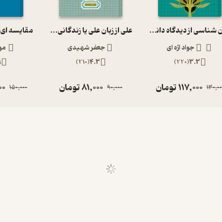
روان شناسی از دیدگاه دانشمندان اسلامی
علی از زبان علی یا زندگانی امیر مومنان علی (ع)
جواد اژه ای
جعفر شهیدی
مو
9
)
210
(
4.3
)
220
(
3.3
117,000
تومان
81,000
تومان
00
150,000
90,000
130,00