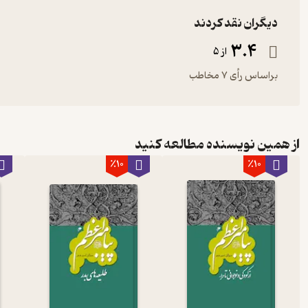
دیگران نقد کردند
3.4
از 5
براساس رأی 7 مخاطب
از همین نویسنده مطالعه کنید
٪10
٪10