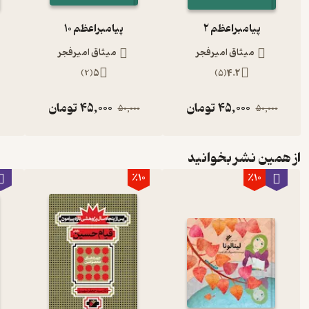
پیامبراعظم 2
پیامبراعظم 10
میثاق امیرفجر
میثاق امیرفجر
)
2
(
5
)
5
(
4.2
45,000
تومان
45,000
تومان
50,000
50,000
از همین نشر بخوانید
٪10
٪10