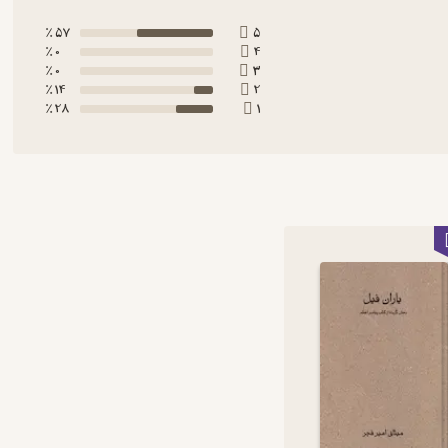
57 ٪
5
0 ٪
4
0 ٪
3
14 ٪
2
28 ٪
1