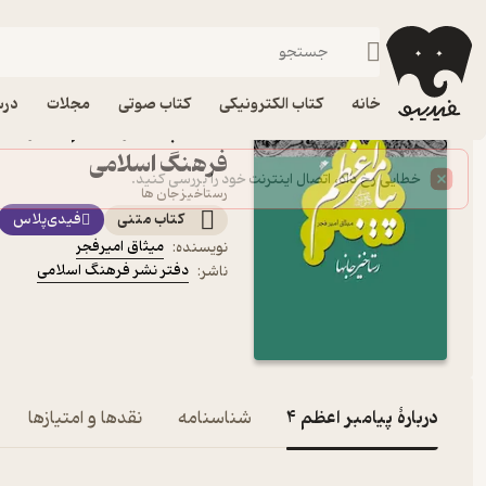
ادیان و مذاهب
فیدیبو
کتاب الکترونیکی
دین و مذهب
خانه
کتاب الکترونیکی
کتاب صوتی
مجلات
درس
کتاب پیامب
فرهنگ اسلامی
رستاخیز جان ها
کتاب متنی
فیدی‌پلاس
میثاق امیرفجر
نویسنده
:
دفتر نشر فرهنگ اسلامی
ناشر
:
دربارۀ پیامبر اعظم 4
شناسنامه
نقدها و امتیازها