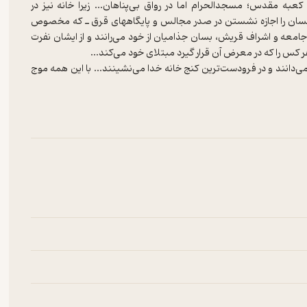
عبه مقدس؛ مسجدالحرام اما در رواق بی‌پناهان... زیرا خانه نیز در
کسان را اجازه نشستن در صدر مجالس و پایگاههای قرق ـ که مخصوص
جامعه و اشراف قریش، بسان جذامیان از خود می‌رانند و از ایشان نفرت
می‌دانند و در فرودست‌ترین کنج خانه خدا می‌نشینند... با این همه موج
 می‌کند و خاموشانه در تمهید توطئه‌ای کارساز علیه او است، اما این
رین و سیمین سیصد و شصت گانه‌شان پشت کرده‌اند ـ هرجا که بیایند ـ به
نده‌شان را خورد و خمیر می‌کنند و توده‌ای خونین و مالین از آنان به
برملا گشته و فاش شده به سختی شکنجه می‌کنند، در نهایت شقاوت آزار