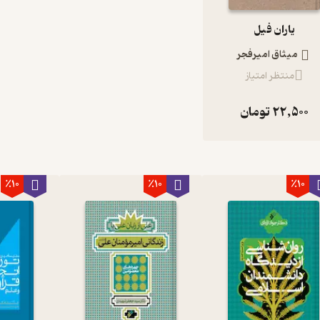
یاران فیل
میثاق امیرفجر
منتظر امتیاز
22,500
تومان
٪10
٪10
٪10