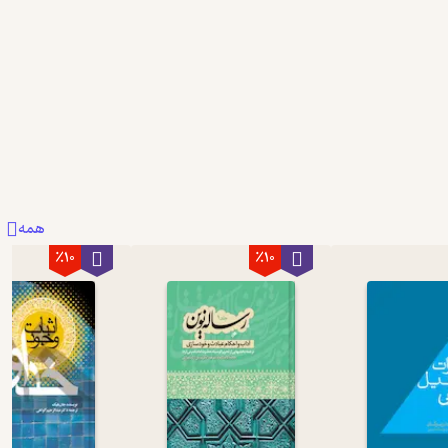
همه
٪10
٪10