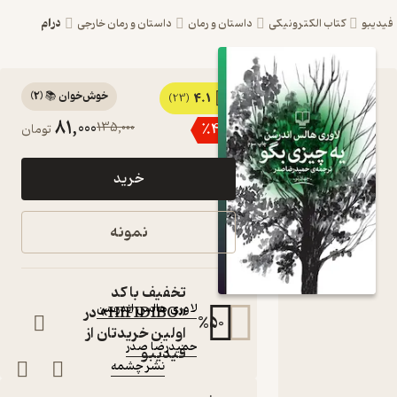
درام
کتاب الکترونیکی
داستان و رمان
داستان و رمان خارجی
خوش‌خوان 📚
(
2
)
4.1
کتاب یه
(23)
81,000
135,000
٪
40
تومان
چیزی بگو اثر
لاوری هالس
خرید
اندرسن نشر
چشمه
نمونه
کتاب
متنی
نویسنده
:
تخفیف با کد
لاوری هالس اندرسن
«HIFIDIBO» در
%
50
مترجم
:
اولین خریدتان از
حمیدرضا صدر
فیدیبو
نشر چشمه
ناشر
: