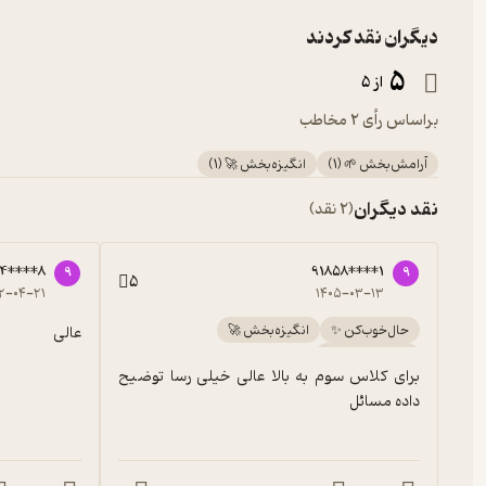
دیگران نقد کردند
5
از 5
براساس رأی 2 مخاطب
آرامش‌بخش 🌱
(
1
)
انگیزه‌بخش 🚀
(
1
)
نقد دیگران
(2 نقد)
64****8
91858****1
9
9
5
۲-۰۴-۲۱
۱۴۰۵-۰۳-۱۳
حال‌خوب‌کن ✨
انگیزه‌بخش 🚀
عالی
آرامش‌بخش 🌱
برای کلاس سوم به بالا عالی خیلی رسا توضیح 
داده مسائل