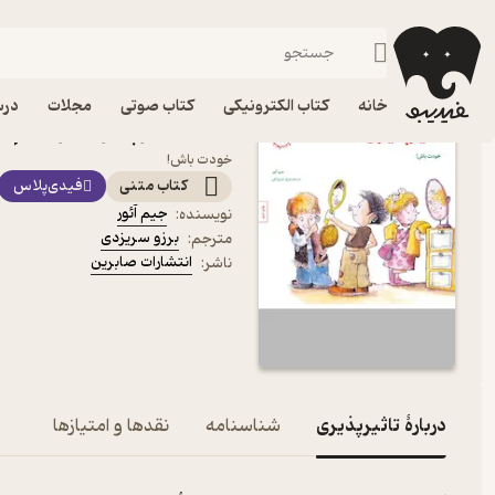
ازدواج، خانواده و زناشویی
فیدیبو
کتاب الکترونیکی
روانشناسی
خانه
کتاب الکترونیکی
کتاب صوتی
مجلات
درس
کتاب تاثیرپذیری اثر جیم آ
خودت باش!
کتاب متنی
فیدی‌پلاس
جیم آئور
نویسنده
:
برزو سریزدی
مترجم
:
انتشارات صابرین
ناشر
:
دربارۀ تاثیرپذیری
شناسنامه
نقدها و امتیازها