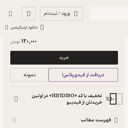
ورود / ثبت‌نام
دانلود اپلیکیشن
حال‌خوب‌کن ✨
(
1
)
5
(2)
120,000
تومان
خرید
دریافت از فیدی‌پلاس!
نمونه
تخفیف با کد «HIFIDIBO» در اولین
%
50
خریدتان از فیدیبو
فهرست مطالب