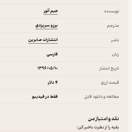
جیم آئور
نویسنده
برزو سریزدی
مترجم
انتشارات صابرین
ناشر
زبان
فارسی
تاریخ انتشار
۱۳۹۶/۰۵/۱۰
قیمت ارزی
4 دلار
مطالعه و دانلود فایل
فقط در فیدیبو
نقد و امتیاز من
بقیه را از نظرت باخبر کن: