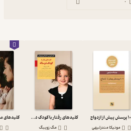
0
ش از ازدواج
کلیدهای رفتار با کودک دو ساله
مونیکا مندزلیهی
مگ زویبگ