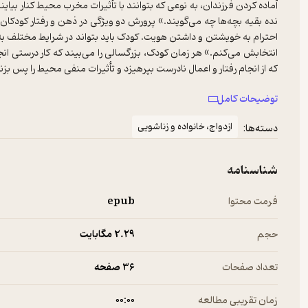
آماده کردن فرزندان، به نوعی که بتوانند با تأثیرات مخرب محیط کنار ب
نده بقیه بچه‌ها چه می‌گویند.» پرورش دو ویژگی در ذهن و رفتار کو
احترام به خویشتن و داشتن هویت. کودک باید بتواند در شرایط مختلف
انتخابش می‌کنم.» هر زمان کودک، بزرگسالی را می‌بیند که کار درستی ا
برای والدین و دیگر بزرگسالان ساده نیست که بتوانند کودکان را با ار
توضیحات کامل
به تأثیرات مخرب محیطی داشته باشند. در این راه به صبر و اراده‌ای قوی ب
عکس‌العمل سازنده در برابر شکست‌هایی که کودک بارها و بارها با آن مواجه م
ازدواج، خانواده و زناشویی
دسته‌ها:
شناسنامه
فرمت محتوا
epub
حجم
2.۲۹ مگابایت
تعداد صفحات
36 صفحه
زمان تقریبی مطالعه
۰۰:۰۰