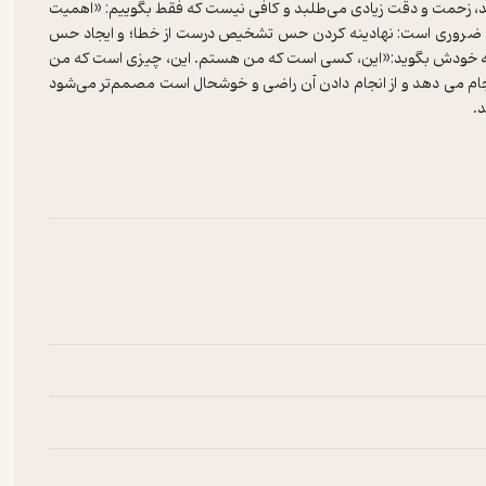
یایند، زحمت و دقت زیادی می‌طلبد و کافی نیست که فقط بگوییم: «اهمیت
دکان ضروری است: نهادینه کردن حس تشخیص درست از خطا؛ و ایجاد حس
 به خودش بگوید:‌«این، کسی است که من هستم. این، چیزی است که من
نجام می دهد و از انجام دادن آن راضی و خوشحال است مصمم‌تر می‌شود
زش‌های اخلاقی درست و قدرت تشخیص مناسبی بار بیاورند تا واکنش صحیح
رای تکرار پیام‌های یکسان از راه‌های مختلف نیاز داریم. برای نشان دادن
ی‌شود نیز باید آمادگی لازم را پیدا کرد.