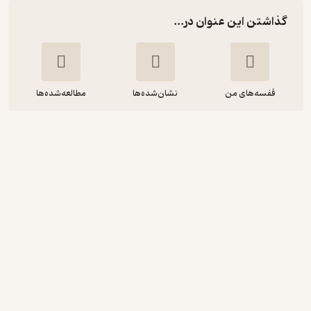
گذاشتن این عنوان در...
قفسه‌های من
نشان‌شده‌ها
مطالعه‌شده‌ها
تاثیرپذیری
جیم آئور
برزو سریزدی
انتشارات صابرین
حال‌خوب‌کن ✨
(
1
)
5
(2)
120,000
تومان