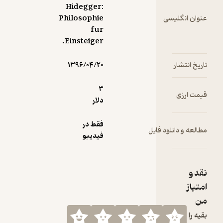
Hidegger:
سی
Philosophie
fur
Einsteiger.
۱۳۹۶/۰۴/۲۰
3
دلار
فقط در
ود فایل
فیدیبو