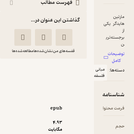
فهرست مطالب
گذاشتن این عنوان در...
قفسه‌های من
نشان‌شده‌ها
مطالعه‌شده‌ها
بانی
مارتین هایدگر
لسفه
راینر روفینگ
طالب جابری
گروه انتشاراتی ققنوس
epub
3.7
(32)
72,000
120,000
٪
40
4.۹۳
تومان
مگابایت