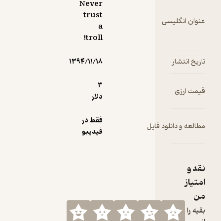
Never
trust
سی
a
troll!
۱۳۹۴/۱۱/۱۸
3
دلار
فقط در
ود فایل
فیدیبو