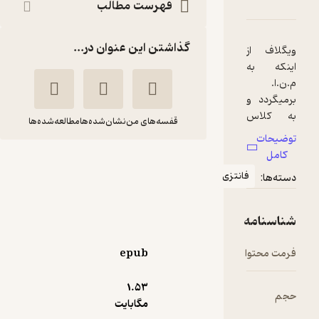
 به ترول ها اعتماد نکن!
امه
دها و امتیازها
فهرست مطالب
گذاشتن این عنوان در...
قفسه‌های من
نشان‌شده‌ها
مطالعه‌شده‌ها
نابودکننگان 18 ...
انتزی
هرگز به ترول ها
اعتماد نکن!
کیت مک
فرزانه
مولان
مهری
epub
گروه انتشاراتی ققنوس
1.۵۳
مگابایت
4.8
(5)