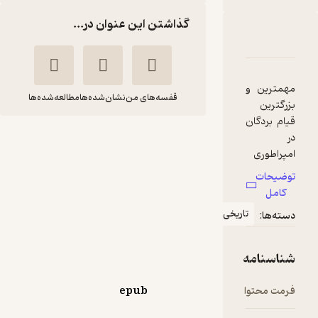
گذاشتن این عنوان در...
ربارۀ اسپارتاکوس
شناسنامه
نقدها و امتیازها
همترین و
قفسه‌های من
نشان‌شده‌ها
مطالعه‌شده‌ها
زرگترین
یام بردگان
ر
اسپارتاکوس
مپراطوری
حسین ایزدی
وم، قیام
وضیحات
ردگان در
انتشارات کتاب همراه
کامل
سال ۷۳
تاریخی
سته‌ها:
.م. به
هبری
20,000
5
(2)
تومان
سپارتاکوس
ناسنامه
ز اهالی
راکیا بود.
رمت محتوا
epub
راس
اتراکیا