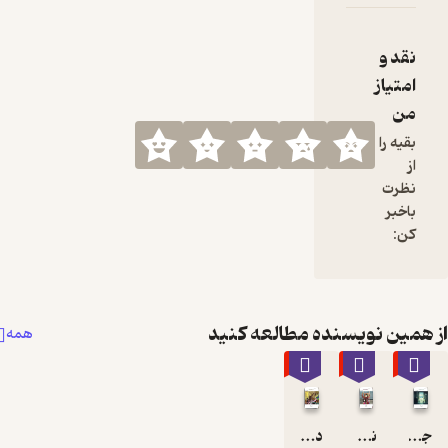
نده مطالعه کنید
همه
٪10
٪10
دو حنجره آواز