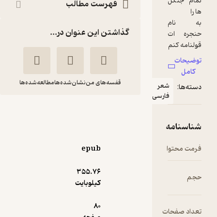
فهرست مطالب
گذاشتن این عنوان در...
قفسه‌های من
نشان‌شده‌ها
مطالعه‌شده‌ها
عر
ارسی
نبض گلوی تاک
هوشنگ رئوف
انتشارات نصیرا
epub
355.۷۶
منتظر امتیاز
کیلوبایت
1,799
1,999
٪
10
تومان
80
ت