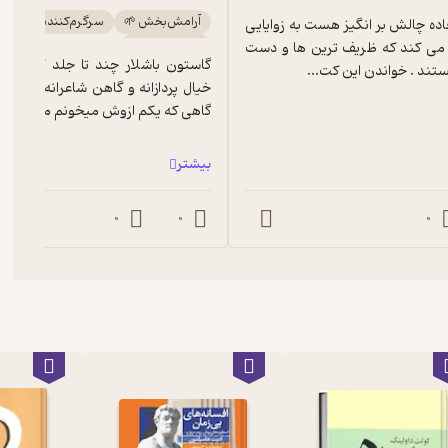
آرامش‌بخش 🌱
سرگرم‌کننده 🧩
کتاب فوق العاده چالش بر انگیز هست به زوایایی 
سخت‌خوان 💎
از تخیل اشاره می کند که ظریف ترین ها و دست 
تند . خواندن این کت...
گاهی که یکم ازوش میخونم میرم تو ..
بیشتر
0
0
0