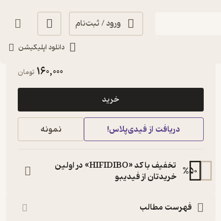
ورود / ثبت‌نام
دانلود اپلیکیشن
آرامش‌بخش 🌱
(
3
)
3.7
(57)
160,000
تومان
خرید
دریافت از فیدی‌پلاس!
نمونه
تخفیف با کد «HIFIDIBO» در اولین
%
50
خریدتان از فیدیبو
فهرست مطالب