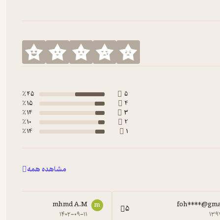
45 ٪
5
15 ٪
4
14 ٪
3
10 ٪
2
14 ٪
1
مشاهده همه
mhmd A.M
foh****@gma
m
5
۱۴۰۲-۰۹-۱۱
۱۳۹