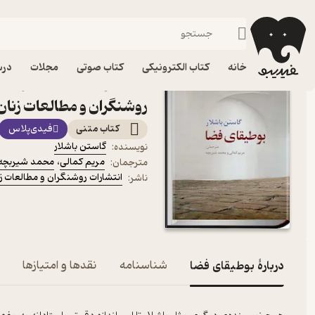
نظریه‌ها و مکاتب فلسفی
فیدیبو
کتاب الکترونیکی
فلسفه و عرفان
خانه
کتاب الکترونیکی
کتاب صوتی
مجلات
درس
کتاب بوطیقای فضا اثر گاس
روشنگران و مطالعات زنان
کتاب متنی
فیدی‌پلاس
گاستن باشلار
نویسنده
:
مریم کمالی
،
محمد شیربچه
مترجمان
:
انتشارات روشنگران و مطالعات ز
ناشر
:
دربارۀ بوطیقای فضا
شناسنامه
نقدها و امتیازها