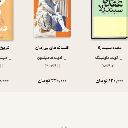
عقده سیندرلا
افسانه‌های بی‌زمان
تاریخ
کولت داولینگ
ادیت هامیلتون
میشل
)
424
(
4
)
87
(
4.3
120,000
تومان
220,000
تومان
0,000