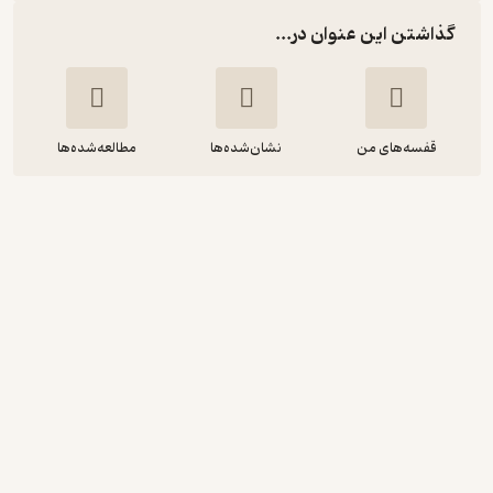
گذاشتن این عنوان در...
قفسه‌های من
نشان‌شده‌ها
مطالعه‌شده‌ها
بوطیقای فضا
گاستن باشلار
مریم کمالی
انتشارات روشنگران و مطالعات زنان
آرامش‌بخش 🌱
(
3
)
3.7
(57)
160,000
تومان