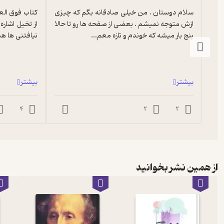
سلام دوستان . من خیلی صادقانه بگم که چیزی 
ازش متوجه نمیشم ‌. بعضی از صفحه ها رو تا حالا 
پنج بار میشه که خوندم و تازه معم...
نیافتنی ها هس
بیشتر
بیشتر
4
2
2
از همین نشر بخوانید