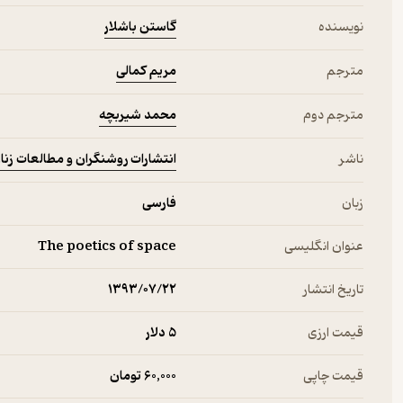
گاستن باشلار
نویسنده
مریم کمالی
مترجم
محمد شیربچه
مترجم دوم
انتشارات روشنگران و مطالعات زنا
ناشر
زبان
فارسی
عنوان انگلیسی
The poetics of space
تاریخ انتشار
۱۳۹۳/۰۷/۲۲
قیمت ارزی
5 دلار
قیمت چاپی
60,000 تومان