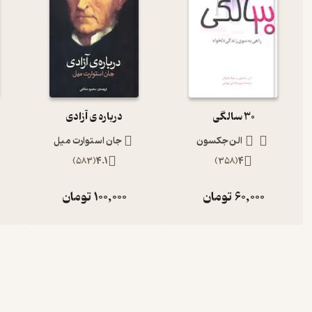
30 سالگی
درباره ی آزادی
الن جکسون
جان استوارت میل
)
583
(
4.1
)
358
(
4
60,000
تومان
100,000
تومان