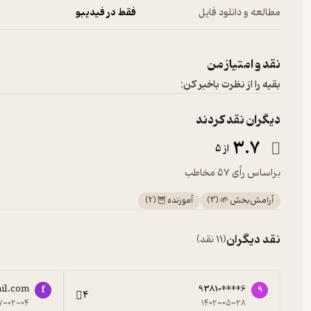
مطالعه و دانلود فایل
فقط در فیدیبو
نقد و امتیاز من
بقیه را از نظرت باخبر کن:
دیگران نقد کردند
3.7
از 5
براساس رأی 57 مخاطب
آرامش‌بخش 🌱
(
3
)
آموزنده 🦉
(
2
)
نقد دیگران
(11 نقد)
il.com
93810****6
f
9
4
۷-۰۲-۰۴
۱۴۰۲-۰۵-۲۸