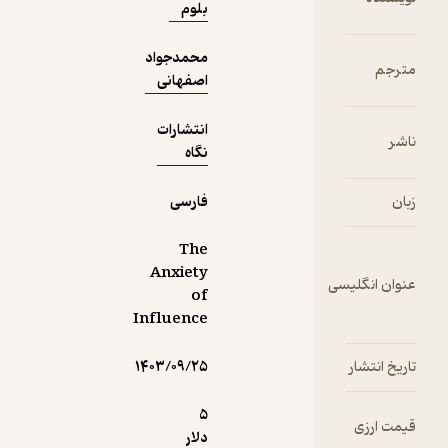
بلوم
منتشر شده
است. این
محمدجواد
کتاب به
مترجم
اصفهانی
بررسی
نظریه
اضطراب
انتشارات
ناشر
تأثیر در شعر
نگاه
انگلیسی و
فارسی
زبان
فارسی
می‌پردازد و
به نوعی
The
سفری در
Anxiety
عنوان انگلیسی
شعر
of
پساروشنگر
Influence
ی و شعر
معاصر اروپا
تاریخ انتشار
۱۴۰۳/۰۹/۲۵
و آمریکا را به
تصویر
5
قیمت ارزی
می‌کشد.
دلار