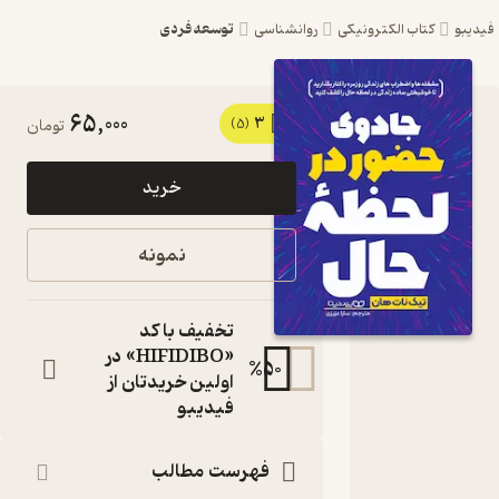
توسعه فردی
یبو
کتاب الکترونیکی
روانشناسی
65,000
3
کتاب
(5)
تومان
جادوی
خرید
حضور در
لحظه
نمونه
حال اثر
تیک نات
تخفیف با کد
هان نشر
«HIFIDIBO» در
%
50
اولین خریدتان از
یوشیتا
فیدیبو
کتاب
متنی
فهرست مطالب
نویسنده
: