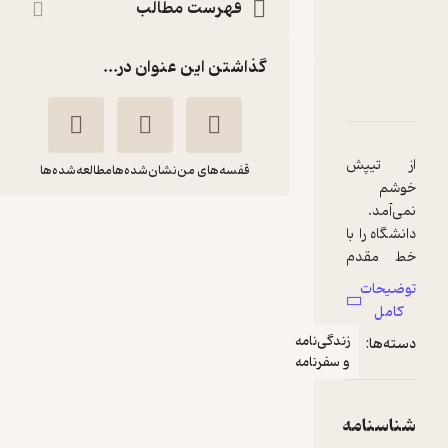
فهرست مطالب
روایت فتح
ناشر
:
گذاشتن این عنوان در...
دربارۀ قصه دلبری
شناسنامه
نقدها و امتیازها
از تیپش
قفسه‌های من
نشان‌شده‌ها
مطالعه‌شده‌ها
خوشم
نمی‌آمد.
قصه دلبری
دانشگاه را با
محمدعلی جعفری
خط مقدم
جبهه اشتباه
توضیحات
روایت فتح
گرفته بود.
کامل
شلوار شش
زندگی‌نامه
دسته‌ها:
جیب پلنگی
آموزنده 🦉
(
7
)
و سفرنامه
4.7
(32)
گشاد
48,000
می‌پوشید با
تومان
پیراهن بلند
شناسنامه
یقه گرد سه