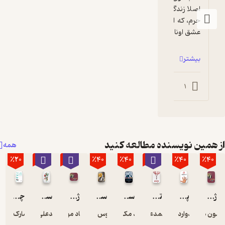
اصلا زندگی نامه شهدا مخصوصا شهدای مدافع 
حرم، که از زبان همسرشون بیان شده بی نظیره. 
عشق اونا نمونه یک...
در میان داست...
بیشتر
بیشتر
0
1
0
1
همین نویسنده مطالعه کنید
همه
٪20
٪80
٪30
٪40
٪40
٪40
٪40
٪40
ژاک لاکان
پنج رکن تفکر موثر
تاوان عاشقی
سینمای دیوید لینچ
سوژه لاکانی
ژاک لاکان
سربلند
چرا گربه چهار دست و پا فرود می آید
ن هومر
ادوارد برگر
محمدعلی جعفری
تاد مک گوان
بروس فینگ
فریاد موسویان
محمدعلی جعفری
مارک لوی