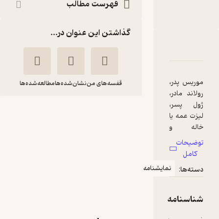
فهرست مطالب
نشر قطره
گذاشتن این عنوان در...
دربارۀ یک روز در موزه
شناسنامه
نقدها و امتیازها
موریس پدر،
قفسه‌های من
نشان‌شده‌ها
مطالعه‌شده‌ها
رولاند مادر،
ژول پسر،
یک روز در موزه
لیزت عمه یا
ژان میشل
پریسا
خاله و
ریب
رشیدی
روزین
توضیحات
دوستشان،
کامل
نشر قطره
در موزه راه
نمایشنامه
دسته‌ها:
می‌روند.
مشخص
5
(1)
است که گم‌
شناسنامه
21,000
70,000
٪
70
تومان
شده‌اند.
روزین کیفی