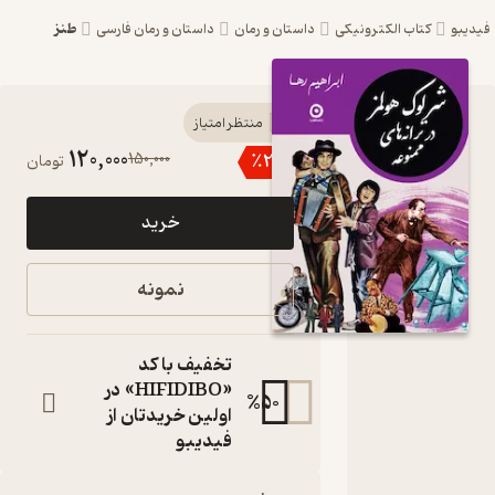
طنز
یبو
کتاب الکترونیکی
داستان و رمان
داستان و رمان فارسی
کتاب
منتظر امتیاز
120,000
150,000
٪
20
تومان
شرلوک
هولمز در
خرید
ترانه‌ های
ممنوعه
نمونه
اثر
ابراهیم
تخفیف با کد
رها نشر
«HIFIDIBO» در
%
50
اولین خریدتان از
مون
فیدیبو
کتاب
متنی