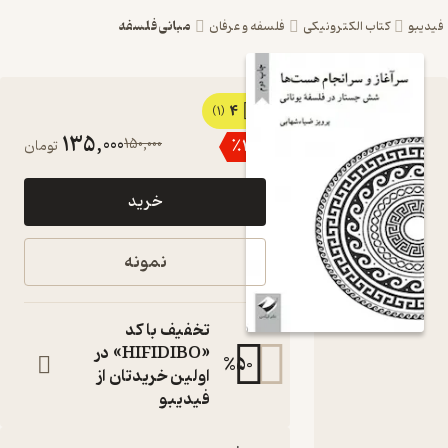
مبانی فلسفه
یبو
کتاب الکترونیکی
فلسفه و عرفان
4
کتاب
(1)
135,000
150,000
٪
10
تومان
سرآغاز و
سرانجام
خرید
هست ها
اثر پرویز
نمونه
ضیا شهابی
نشر
تخفیف با کد
انتشارات
«HIFIDIBO» در
%
50
اولین خریدتان از
کرگدن
فیدیبو
شش جستار در
فلسفۀ یونانی