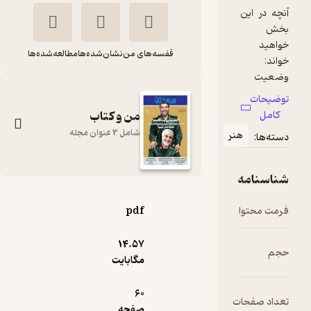
در این
د
قفسه‌های من
نشان‌شده‌ها
مطالعه‌شده‌ها
یت
 های
حات
من و کتاب
ل
 و سیل
شامل 3 عنوان مجله
هنر
ها:
 های
نامه
نیس
گاهنامه من و کتاب
ا از
محتوا
pdf
شماره 1
گروه نویسندگان من و
ه
14.۵۷
کتاب
مگابایت
انتشارات شهید کاظمی
60
 صفحات
صفحه