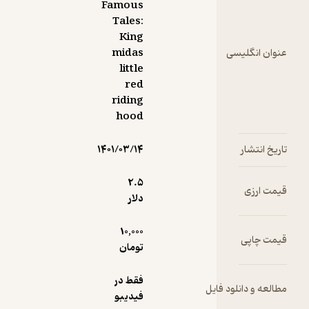
Famous
Tales:
King
سی
midas
little
red
riding
hood
۱۴۰۱/۰۳/۱۴
2.۵
دلار
10,000
تومان
فقط در
ود فایل
فیدیبو