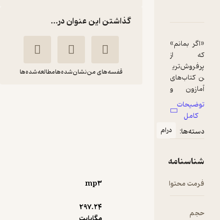
دربارۀ اگر بمانم
شناسنامه
نقدها و امتیازها
گذاشتن این عنوان در...
«اگر بمانم»
که از
پرفروش‌تری
قفسه‌های من
نشان‌شده‌ها
مطالعه‌شده‌ها
ن کتاب‌های
آمازون و
اگر بمانم
نیویورک‌تایم
توضیحات
ز است،
گیل
سارا
کامل
کتابی‌ست
فورمن
برخورداری
درام
دسته‌ها:
درباره‌ی مرگ
واوخوان
و به همان
اندازه
شناسنامه
درباره‌ی
3.6
(8)
زندگی.
فرمت محتوا
mp۳
61,600
88,000
درباره‌ی کل
30
٪
تومان
مفهوم
297.۲۴
حجم
ماندن در
مگابایت