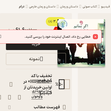
درام
یبو
کتاب صوتی
داستان و رمان
داستان و رمان خارجی
3.6
کتاب
(8)
61,600
88,000
٪
30
تومان
صوتی اگر
خطایی رخ داد، اتصال اینترنت خود را بررسی کنید.
بمانم اثر
خرید
گیل
فورمن
نمونه
کتاب
صوتی
نویسنده
:
تخفیف با کد
گیل فورمن
«HIFIDIBO» در
%
50
گوینده
:
اولین خریدتان از
سارا برخورداری
فیدیبو
واوخوان
ناشر
:
فهرست مطالب