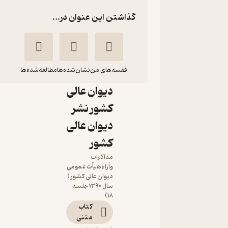
نشدن
گذاشتن این عنوان در...
زوجه
(فرجام
خواهی از
قفسه‌های من
نشان‌شده‌ها
مطالعه‌شده‌ها
رأی ... اثر
دیوان عالی
شرط تحقق وکالت
کشور نشر
زوجه از زوج برای اجرای
دیوان عالی
صیغه طلاق در صورت
بارور نشدن زوجه
کشور
(فرجام خواهی از رأی ...
مذاکرات
وآراءهیأت عمومی
دیوان عالی کشور
دیوان عالی کشور (
سال ۱۳۹۰ جلسه
دیوان عالی کشور
۱۸)
کتاب
متنی
12,400
3
(1)
تومان