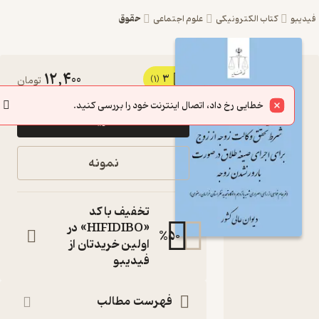
حقوق
یبو
کتاب الکترونیکی
علوم اجتماعی
12,400
3
کتاب شرط
(1)
تومان
تحقق
خطایی رخ داد، اتصال اینترنت خود را بررسی کنید.
خرید
وکالت
زوجه از
نمونه
زوج برای
اجرای
تخفیف با کد
صیغه
«HIFIDIBO» در
%
50
اولین خریدتان از
طلاق در
فیدیبو
صورت
بارور
فهرست مطالب