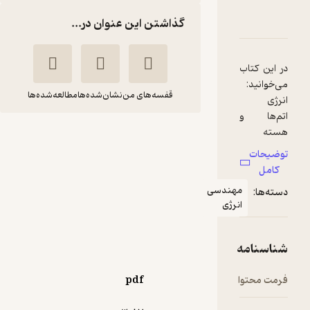
ژی هسته ای جلد 1
نامه
قدها و امتیازها
گذاشتن این عنوان در...
قفسه‌های من
نشان‌شده‌ها
مطالعه‌شده‌ها
انرژی هسته ای جلد 1
ریموند ال
حسن
مورای
فتحی
مهندسی
انتشارات دانشگاه تبریز
انرژی
17,250
4
(4)
تومان
pdf