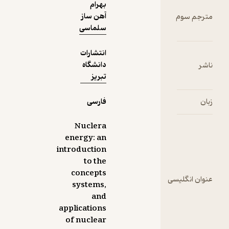
بهرام
آهن ساز
سلماسی
انتشارات
دانشگاه
تبریز
فارسی
Nuclera
energy: an
introduction
to the
concepts
یسی
systems,
and
applications
of nuclear