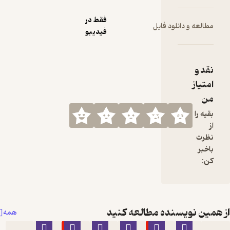
فقط در
مطالعه و دانلود فایل
فیدیبو
نقد و
امتیاز
من
بقیه را
از
نظرت
باخبر
کن:
مین نویسنده مطالعه کنید
همه
٪70
٪70