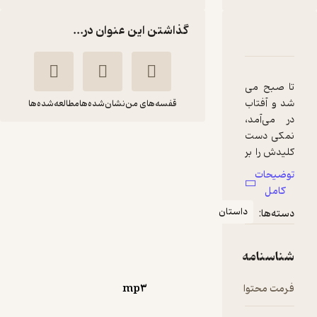
گذاشتن این عنوان در...
دربارۀ قصه ای نو از افسانه ی نمکی
شناسنامه
نقدها و امتیازها
تا صبح می
شد و آفتاب
قفسه‌های من
نشان‌شده‌ها
مطالعه‌شده‌ها
در می‌آمد،
نمکی دست
قصه ای نو از افسانه ی
کلیدش را بر
نمکی
می‌داشت و
توضیحات
محمدرضا
سحر
هفت در
کامل
یوسفی
آقاسی
خانه را باز
داستان
دسته‌ها:
می‌کرد. از در
واوخوان
اول
گنجشک‌ها
شناسنامه
و کبوترها
منتظر امتیاز
جیک جیک
فرمت محتوا
mp۳
52,500
75,000
٪
30
تومان
و بق بق
کنان پرواز