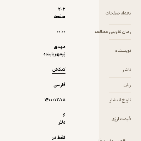
دریافت از
نمونه
202
فیدی‌پلاس!
ت
صفحه
مطالعه
۰۰:۰۰
مهدی
پُرمهریابنده
کنکاش
فارسی
۱۴۰۰/۰۲/۰۸
6
دلار
فقط در