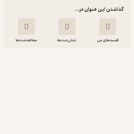
گذاشتن این عنوان در...
قفسه‌های من
نشان‌شده‌ها
مطالعه‌شده‌ها
مجموعه اشعار باران
فهیمه یوسف زاده
کنکاش
منتظر امتیاز
67,500
75,000
٪
10
تومان