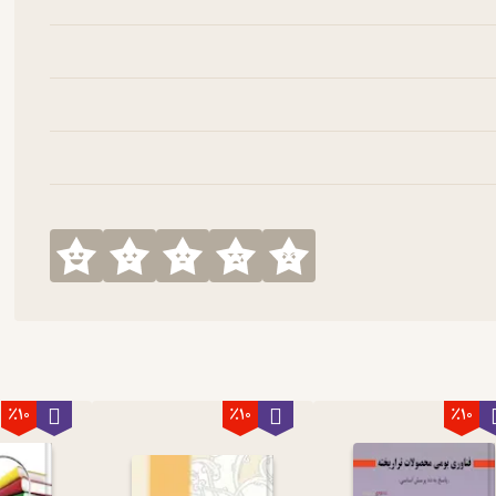
٪10
٪10
٪10