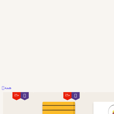
دریافت از فیدی‌پلاس!
نمونه
همه
٪10
٪10