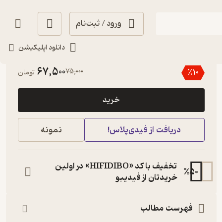
ورود / ثبت‌نام
دانلود اپلیکیشن
منتظر امتیاز
67,500
75,000
٪
10
تومان
خرید
دریافت از فیدی‌پلاس!
نمونه
تخفیف با کد «HIFIDIBO» در اولین
%
50
خریدتان از فیدیبو
فهرست مطالب