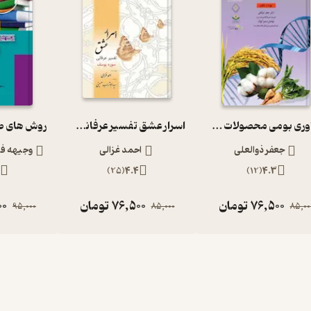
فناوری بومی محصولات گیاهی تراریخته
اسرار عشق تفسیر عرفانی سوره یوسف
جعفر ذوالعلی
احمد غزالی
وجیهه فل
)
25
(
4.4
)
12
(
4.3
76,500
تومان
76,500
تومان
00
95,000
85,000
85,00