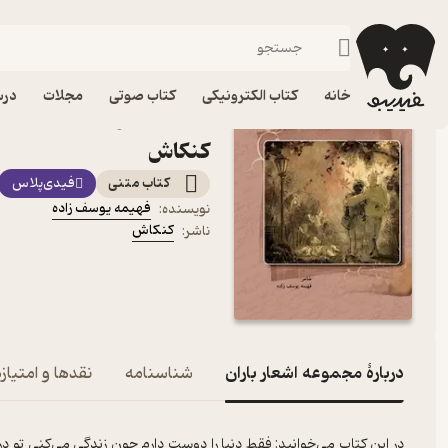
شعر فارسی
فیدیبو
کتاب الکترونیکی
ادبیات
شعر و نقد شعر
خانه
کتاب الکترونیکی
کتاب صوتی
مجلات
درس
کتاب مجموعه اشعار باران 
کنکاش
کتاب متنی
فیدی‌پلاس
فهیمه یوسف زاده
نویسنده
:
کنکاش
ناشر
:
دربارۀ مجموعه اشعار باران
شناسنامه
نقدها و امتیازه
در این کتاب می‌خوانید: فقط دنیا را دوست دارم چون زندگی می‌کنی تو 