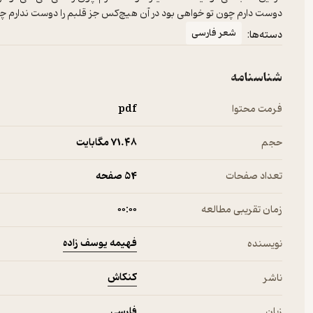
دوست دارم چون تو خواهی بود در آن هیچ‌کس جز قلبم را دوست ندارم چ
شعر فارسی
دسته‌ها:
شناسنامه
فرمت محتوا
pdf
حجم
71.۴۸ مگابایت
تعداد صفحات
54 صفحه
زمان تقریبی مطالعه
۰۰:۰۰
فهیمه یوسف زاده
نویسنده
کنکاش
ناشر
زبان
فارسی