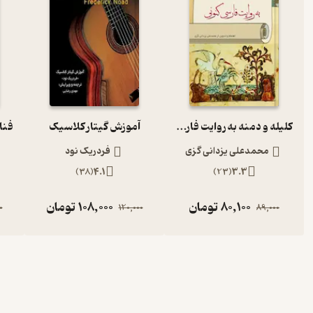
کلیله و دمنه به روایت فارسی کنونی
آموزش گیتار کلاسیک
محمدعلی یزدانی گزی
فردریک نود
)
38
(
4.1
)
23
(
3.3
80,100
تومان
108,000
تومان
0
120,000
89,000