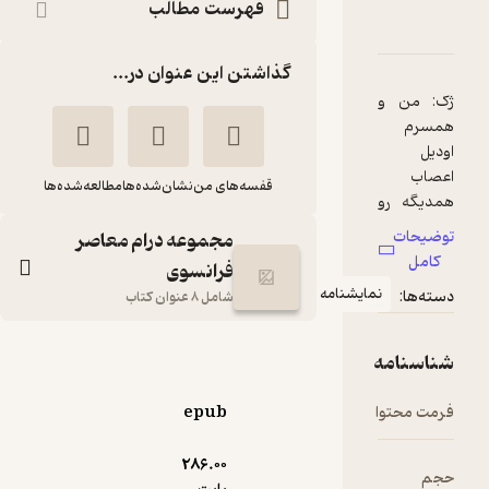
فهرست مطالب
ۀ دوستان کُمُدی
شناسنامه
نقدها و امتیازها
گذاشتن این عنوان در...
من و
م
ب
قفسه‌های من
نشان‌شده‌ها
مطالعه‌شده‌ها
گه رو
حات
مجموعه درام معاصر
یم.
ل
فرانسوی
 از
نمایشنامه
ها:
شامل 8 عنوان کتاب
 سال
ک،
دوستان کُمُدی
نامه
گابور راسوو
ساناز فلاح‌فرد
ای
محتوا
epub
 به
انتشارات علمی و فرهنگی
 جلوی
286.۰۰
یون با