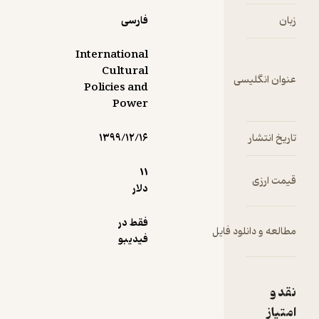
ملل
فارسی
ت‌های
International
گی
Cultural
 انگلیسی
Policies and
نند به
Power
ه
انتشار
۱۳۹۹/۱۲/۱۶
مللی و
نی یک
11
ارزی
 یاری
دلار
د؟ این
‌ها و
فقط در
 و دانلود فایل
 پرسش
فیدیبو
ز جمله
‌هایی
 که
دگان
ز
 حاضر