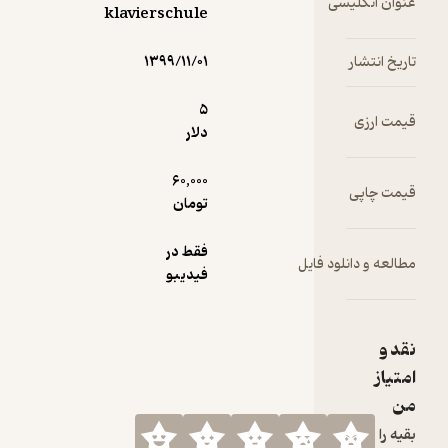
سی
klavierschule
۱۳۹۹/۱۱/۰۱
5
دلار
60,000
تومان
فقط در
ود فایل
فیدیبو