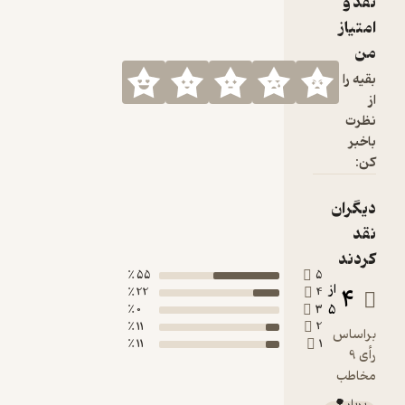
نقد و
امتیاز
من
بقیه را
از
نظرت
باخبر
کن:
دیگران
نقد
کردند
55 ٪
5
از
4
22 ٪
4
5
0 ٪
3
11 ٪
2
براساس
11 ٪
1
رأی 9
مخاطب
پربار 🌳