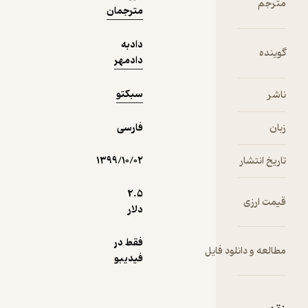
پی‌ببرید.
مترجم
مترجمان
استیو
هاروی در
دادبه
این
گوینده
دادمهر
میکروکتاب
به خانم‌ها در
سبکتو
ناشر
مورد رازهای
درونی و
زبان
تفکراتی که
فارسی
پشت
رفتارهای
تاریخ انتشار
۱۳۹۹/۱۰/۰۲
مردان قرار
دارد
2.۵
قیمت ارزی
می‌گوید.
دلار
فقط در
مطالعه و دانلود فایل
فیدیبو