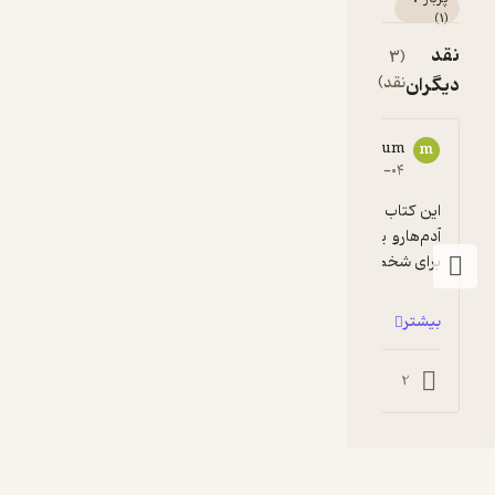
)
1
(
نقد
(3
دیگران
نقد)
93921****0
mahnaz khanum
9
m
1
۱۴۰۰-۱۰-۲۷
۱۴۰۰-۱۱-۰۴
این کتاب به نظرم یه کتابه زرده. کتابی که همه‌ی 
واقعا نیازه هر خانم
آدم‌هارو یک شکل می‌بینه و تفاوتی قائل نیست 
برای شخصیت‌ها و سلایق. ینی چی ...
بیشتر
0
0
0
2