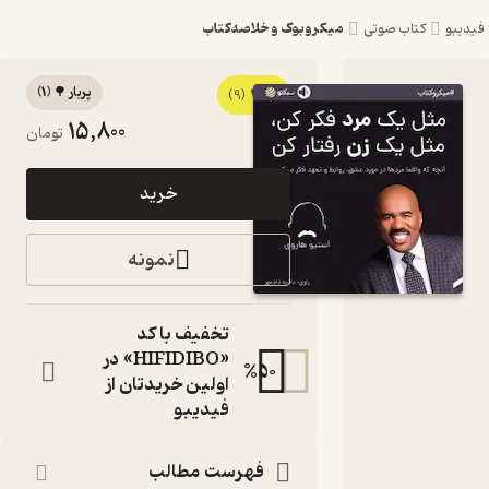
میکروبوک و خلاصه‌کتاب
یبو
کتاب صوتی
پربار 🌳
(
1
)
4
کتاب
(9)
15,800
تومان
مثل یک
مرد فکر
خرید
کن، مثل
یک زن
نمونه
رفتار کن
اثر
تخفیف با کد
استیو
«HIFIDIBO» در
%
50
اولین خریدتان از
هاروی
فیدیبو
آنچه که واقعا
مردها در مورد
فهرست مطالب
عشق، روابط و