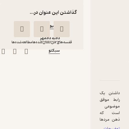
تعهد فکر می
کنند
گذاشتن این عنوان در...
نویسنده
:
استیو هاروی
گوینده
:
دادبه دادمهر
قفسه‌های من
نشان‌شده‌ها
مطالعه‌شده‌ها
ناشر
:
سبکتو
مثل یک مرد فکر کن،
مثل یک زن رفتار کن
دربارۀ مثل یک مرد فکر کن، مثل یک زن رفتار کن
شناسنامه
نقدها و امتیازها
استیو
دادبه
هاروی
دادمهر
سبکتو
داشتن یک
رابط موفق
موضوعی
پربار 🌳
(
1
)
4
(9)
است که
15,800
ذهن مردها
تومان
و زن‌ها را به
توضیحات