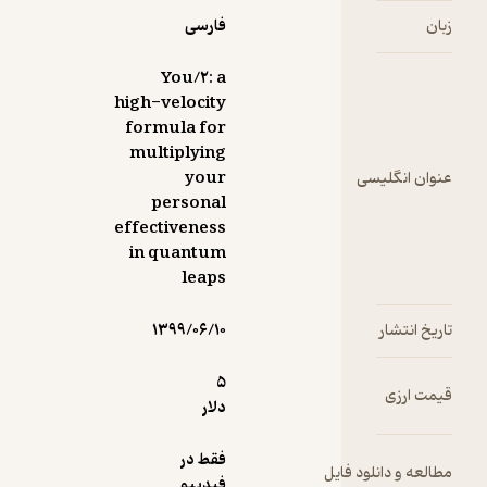
ول
ن
فارسی
ت به
 آوردن
یج
You/۲: a
گیر
high-velocity
ور
formula for
الی
multiplying
ح کرده
ان انگلیسی
your
personal
effectiveness
ست از
in quantum
ش
leaps
تر
خ انتشار
۱۳۹۹/۰۶/۱۰
راتر از
ی
5
ت ارزی
دیشید
دلار
 عقل
م اجازه
فقط در
عه و دانلود فایل
فیدیبو