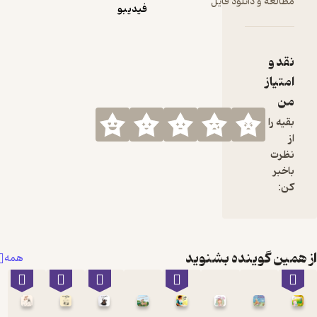
 فایل
فیدیبو
 بشنوید
همه