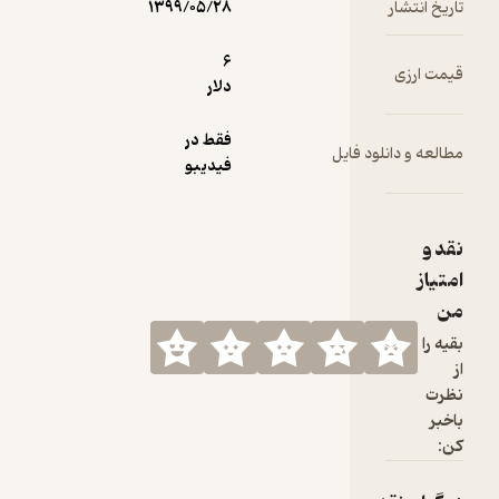
۱۳۹۹/۰۵/۲۸
6
دلار
فقط در
فیدیبو