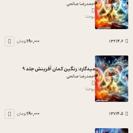
احمدرضا صالحی
یوحنا
190,000
4.6
تومان
)
34
(
میدگارد: رنگین کمان آفرینش جلد 9
احمدرضا صالحی
یوحنا
190,000
4.5
تومان
)
37
(