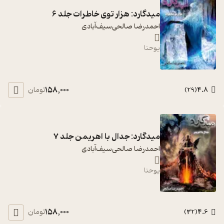
میدگارد: هزار توی خاطرات جلد 6
احمدرضا صالحی‌سیف‌آبادی
یوحنا
158,000
4.8
تومان
)
29
(
میدگارد: جدال با اهریمن جلد 7
احمدرضا صالحی‌سیف‌آبادی
یوحنا
158,000
4.6
تومان
)
32
(