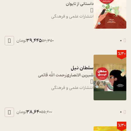
داستانی از تایوان
انتشارات علمی و فرهنگی
39,445
0
تومان
56,350
%30
سلطان نیل
شیرین الانصاری
رحمت الله قائمی
انتشارات علمی و فرهنگی
38,640
0
تومان
55,200
%30