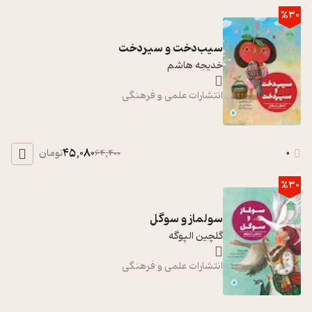
%30
سیب‌دخت و سیردخت
خدیجه هاشم
انتشارات علمی و فرهنگی
45,080
0
تومان
64,400
%30
سولماز و سوگل
گلچین الپوگه
انتشارات علمی و فرهنگی