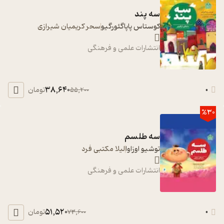
سه پند
کوستاس پاپاگئورگیو
سحر کریمیان شیرازی
انتشارات علمی و فرهنگی
38,640
0
تومان
55,200
%30
سه طلسم
توشیو اوزاوا
لیلا مکتبی فرد
انتشارات علمی و فرهنگی
51,520
0
تومان
73,600