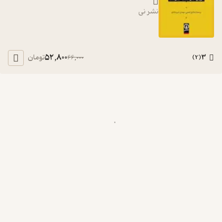
نشر نی
52,800
3
تومان
66,000
)
2
(