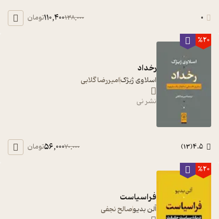
110,400
0
تومان
138,000
%20
رخداد
اسلاوی ژیژک
امیررضا گلابی
نشر نی
56,000
4.5
تومان
70,000
)
13
(
%20
فراسیاست
آلن بدیو
صالح نجفی