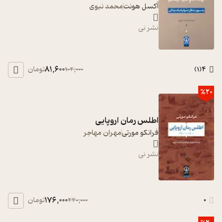
آکسل هونت
محمد نبوی
نشر نی
81,600
4
تومان
102,000
)
1
(
%20
اطلس رمان اروپایی
فرانکو مورتی
مهران مهاجر
نشر نی
176,000
0
تومان
220,000