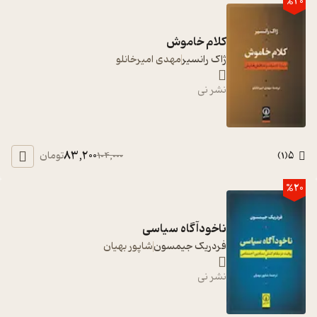
%20
کلام خاموش
ژاک رانسیر
مهدی امیرخانلو
نشر نی
83,200
5
تومان
104,000
)
1
(
%20
ناخودآگاه سیاسی
فردریک جیمسون
شاپور بهیان
نشر نی