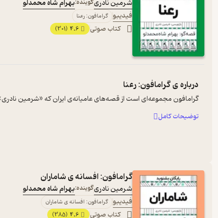
شرمین نادری
گوینده:
بهرام شاه محمدلو
فیدیبو
گرامافون: رعنا
کتاب صوتی
4.6
(301)
درباره ی
گرامافون: رعنا
گرامافون مجموعه‌ای است از قصه‌های عامیانه‌ی ایران که «شرمین نادری» آن‌ه
توضیحات کامل
گرامافون: افسانه ی شاماران
شرمین نادری
گوینده:
بهرام شاه محمدلو
فیدیبو
گرامافون: افسانه ی شاماران
کتاب صوتی
4.6
(385)