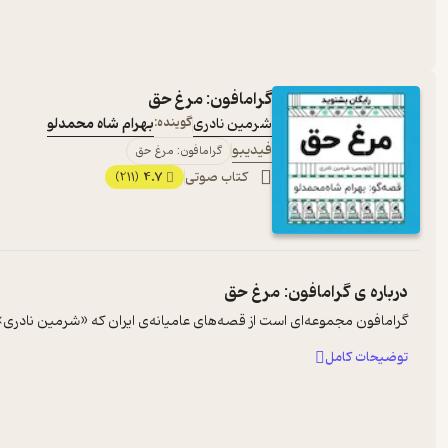
گرامافون: مرغ حق
شرمین نادری
گوینده:
بهرام شاه محمدلو
فیدیبو
گرامافون: مرغ حق
کتاب صوتی
4.7
(211)
درباره ی
گرامافون: مرغ حق
گرامافون مجموعه‌ای است از قصه‌های عامیانه‌ی ایران که «شرمین نادری» آن‌ه
توضیحات کامل