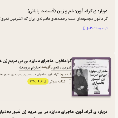
درباره ی
گرامافون: مَم و زین (قسمت پایانی)
گرامافون مجموعه‌ای است از قصه‌های عامیانه‌ی ایران که «شرمین نادری» آن‌ه
توضیحات کامل
گرامافون: ماجرای مبارزه بی بی مریم زن غ
شرمین نادری
گوینده:
احترام برومند
فیدیبو
گرامافون: ماجرای مبارزه بی بی مریم زن غیور بخ
کتاب صوتی
4.6
(210)
درباره ی
گرامافون: ماجرای مبارزه بی بی مریم زن غیور بختیار