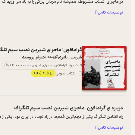
در ماجرای انقلاب مشروطه همیشه نام مردان بزرگی را به یاد می‌آوریم که برا
توضیحات کامل
گرامافون: ماجرای شیرین نصب سیم تلگ
شرمین نادری
گوینده:
احترام برومند
فیدیبو
گرامافون: ماجرای شیرین نصب سیم تلگراف
کتاب صوتی
4.5
(140)
درباره ی
گرامافون: ماجرای شیرین نصب سیم تلگراف
راه افتادن تلگراف یکی از مهم‌ترین قدم‌ها در راه تجدد در ایران بود، یکی ا
توضیحات کامل