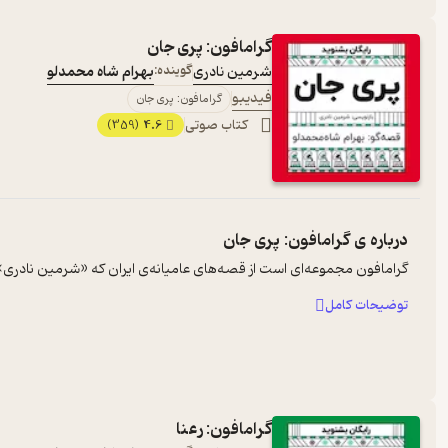
گرامافون: پری جان
شرمین نادری
گوینده:
بهرام شاه محمدلو
فیدیبو
گرامافون: پری جان
کتاب صوتی
4.6
(359)
درباره ی
گرامافون: پری جان
گرامافون مجموعه‌ای است از قصه‌های عامیانه‌ی ایران که «شرمین نادری» آن‌ه
توضیحات کامل
گرامافون: رعنا