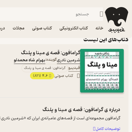
گرامافون
خانه
کتاب الکترونیکی
کتاب صوتی
مجلات
درس
کتاب‌های این لیست
گرامافون: قصه ی مینا و پلنگ
شرمین نادری
گوینده:
بهرام شاه محمدلو
فیدیبو
گرامافون: قصه ی مینا و پلنگ
کتاب صوتی
4.6
(821)
درباره ی
گرامافون: قصه ی مینا و پلنگ
گرامافون مجموعه‌ای است از قصه‌های عامیانه‌ی ایران که «شرمین نادری» آن‌ه
توضیحات کامل