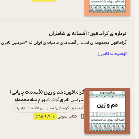
درباره ی
گرامافون: افسانه ی شاماران
گرامافون مجموعه‌ای است از قصه‌های عامیانه‌ی ایران که «شرمین نادری» آن‌ه
توضیحات کامل
گرامافون: مَم و زین (قسمت پایانی)
شرمین نادری
گوینده:
بهرام شاه محمدلو
فیدیبو
گرامافون: مَم و زین (قسمت پایانی)
کتاب صوتی
4.7
(181)