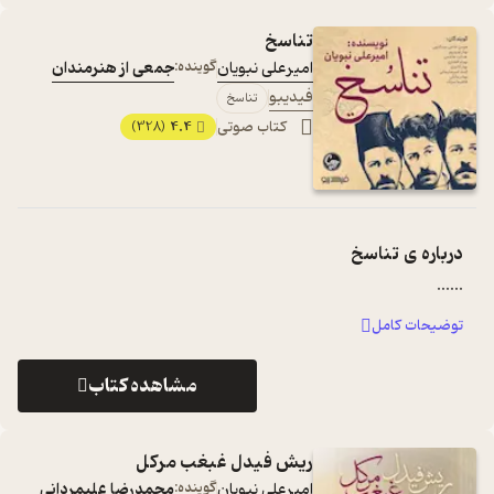
تناسخ
امیرعلی نبویان
گوینده:
جمعی از هنرمندان
فیدیبو
تناسخ
کتاب صوتی
4.4
(328)
درباره ی
تناسخ
...
...
توضیحات کامل
مشاهده کتاب
ریش فیدل غبغب مرکل
امیرعلی نبویان
گوینده:
محمدرضا علیمردانی