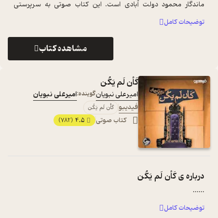
ماندگار محمود دولت آبادی است. این کتاب صوتی به سرپرستی
گویندگی ...
...
توضیحات کامل
مشاهده کتاب
کَأن لَم یَکُن
امیرعلی نبویان
گوینده:
امیرعلی نبویان
فیدیبو
کَأن لَم یَکُن
کتاب صوتی
4.5
(782)
درباره ی
کَأن لَم یَکُن
...
...
توضیحات کامل