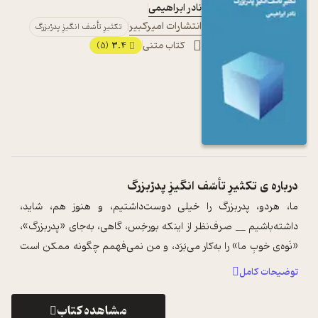
نادر ابراهیمی
انتشارات امیرکبیر
تکثیرِ تأسّف انگیزِ پدرْبزرگ
کتاب متنی
3.4
(5)
درباره ی
تکثیرِ تأسّف انگیزِ پدرْبزرگ
ما، هردو، پدربزرگ را خیلی دوست‌داشتیم، و هنوز هم، شاید،
داشته‌باشیم __ صرف‌نظر از اینکه بورخِس، گاهی، به‌جای «پدربزرگ»،
«نَوه‌ی خوبِ ما» را به‌کار می‌بَرَد، و من نمی‌فهمم چگونه ممکن است
یک نفر، به‌تنه ...
...
توضیحات کامل
مشاهده کتاب