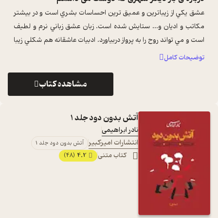
عشق يکي از زيباترين و عميق ترين احساسات بشري است و در بيشتر
مکاتب و اديان و... ستايش شده است. زبان عشق زباني نرم و لطيف
است و مي تواند روح را به پرواز دربياورد. ادبيات عاشقانه هم شکلي زيبا
از ادبيات ا ...
...
توضیحات کامل
مشاهده کتاب
آتش بدون دود جلد 1
نادر ابراهیمی
انتشارات امیرکبیر
آتش بدون دود جلد 1
کتاب متنی
4.2
(48)