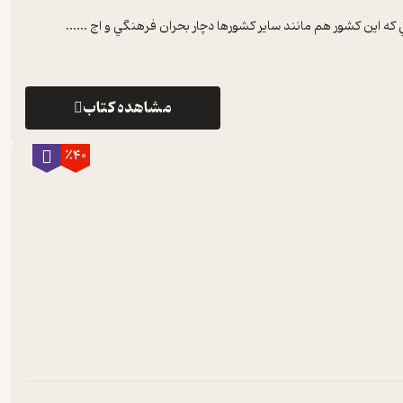
 که اين کشور هم مانند ساير کشورها دچار بحران فرهنگي و اج ...
...
مشاهده کتاب
٪40