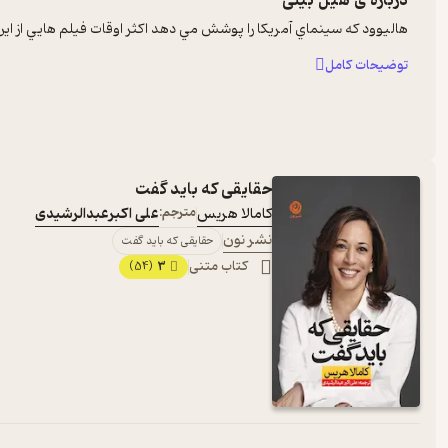
درباره ی
هیل بیلی
هاليوود که سينماي آمريکا را پوشش مي دهد اکثر اوقات فيلم هايي از اين ک
توضیحات کامل
حقایقی که باید گفت
کامالا هریس
مترجم:
علی اکبرعبدالرشیدی
نشر نون
حقایقی که باید گفت
کتاب متنی
3
(54)