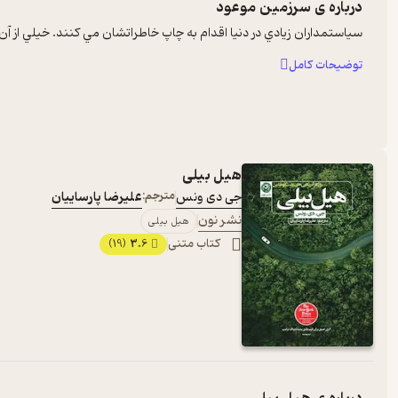
درباره ی
سرزمین موعود
سياستمداران زيادي در دنيا اقدام به چاپ خاطراتشان مي کنند. خيلي از آن ه
توضیحات کامل
هیل بیلی
جی دی ونس
مترجم:
علیرضا پارساییان
نشر نون
هیل بیلی
کتاب متنی
3.6
(19)