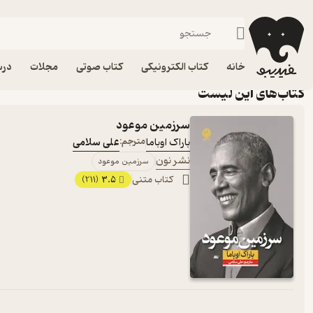
از زندگی دیگران خواندن
خانه
کتاب الکترونیکی
کتاب صوتی
مجلات
درس
کتاب‌های این لیست
سرزمین موعود
باراک اوباما
مترجم:
علی سلامی
نشر نون
سرزمین موعود
کتاب متنی
3.5
(211)