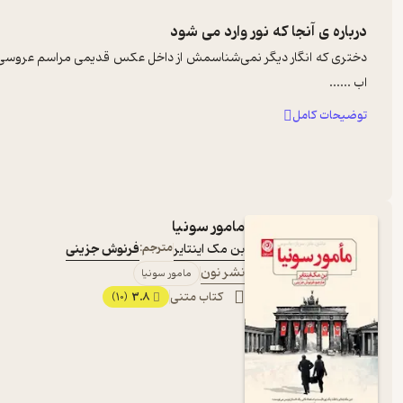
درباره ی
آنجا که نور وارد می شود
دختری که انگار دیگر نمی‌شناسمش از داخل عکس قدیمی مراسم عروسی به 
اب ...
...
توضیحات کامل
مامور سونیا
بن مک اینتایر
مترجم:
فرنوش جزینی
نشر نون
مامور سونیا
کتاب متنی
3.8
(10)