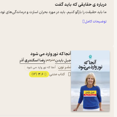
درباره ی
حقایقی که باید گفت
ما باید حقیقت را بازگو کنیم. باید در مورد بحران اسارت و درماندگی‌های توده
توضیحات کامل
آنجا که نور وارد می شود
جیل بایدن
مترجم:
رضا اسکندری آذر
نشر نون
آنجا که نور وارد می شود
کتاب متنی
3.6
(13)