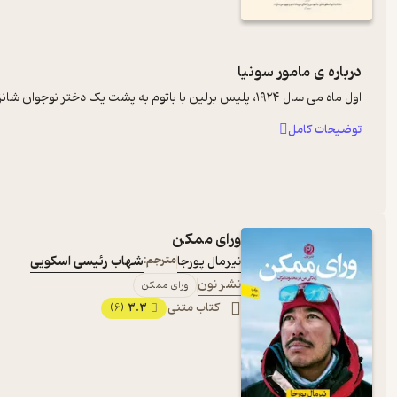
درباره ی
مامور سونیا
اول ماه می سال ۱۹۲۴، پلیس برلین با باتوم به پشت یک دختر نوجوان شانزده‌ساله کوبید و همان‌جا و همان لحظه موجبات شکل‌گیری یک تحول بنیادین را پی‌ریزی کرد. هزاران برلینی، دسته‌دسته، ساعت‌ها در رژه روز ا ...
توضیحات کامل
ورای ممکن
نیرمال پورجا
مترجم:
شهاب رئیسی اسکویی
نشر نون
ورای ممکن
کتاب متنی
3.3
(6)