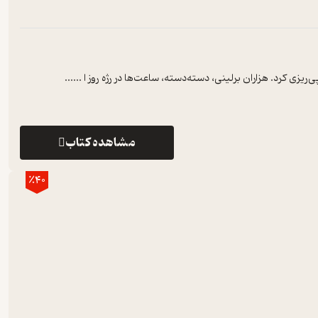
...
مشاهده کتاب
٪40