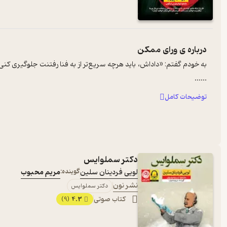
درباره ی
ورای ممکن
به خودم گفتم: «داداش، باید هرچه سریع‌تر از به‌ فنا رفتنت جلوگیری
...
...
توضیحات کامل
دکتر سملوایس
لویی فردینان سلین
گوینده:
مریم محبوب
نشر نون
دکتر سملوایس
کتاب صوتی
4.3
(9)