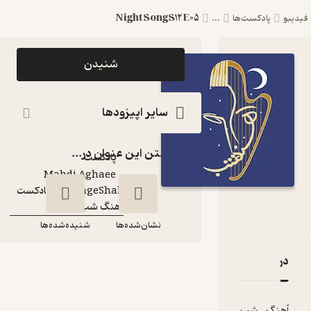
NightSongS12E05
‌ها
...
اپیزود
شنیدن
NightSongS12E05
AhangeShab |
سایر اپیزودها
پادکست آهنگ شب
گذاشتن این عنوان در...
پادکست‌
Mahdi Aghaee
گوینده
:
AhangeShab | پادکست
کانال
:
آهنگ شب
نشان‌شده‌ها
شنیده‌شده‌ها
ها و امتیازها
NightSongS12E05
ب