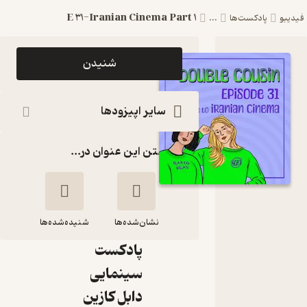
E 31-Iranian Cinema Part 1
فیدیبو
پادکست‌ها
...
اپیزود E
شنیدن
31-
Iranian
سایر اپیزودها
Cinema
گذاشتن این عنوان در...
Part 1
Double
Cousin
نشان‌شده‌ها
Podcast|
شنیده‌شده‌ها
پادکست
E 31-Iranian
سینمایی
Cinema Part 1
دابل کازین