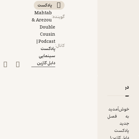
پادکست‌
Mahtab
گوینده
:
& Arezou
Double
Cousin
Podcast|
کانال
:
پادکست
سینمایی
دابل کازین
دربارۀ E 31-Iranian Cinema Part 1
نقدها و امتیازها
خوش‌آمدید
به فصل
جدید
پادکست
دابل کازین!