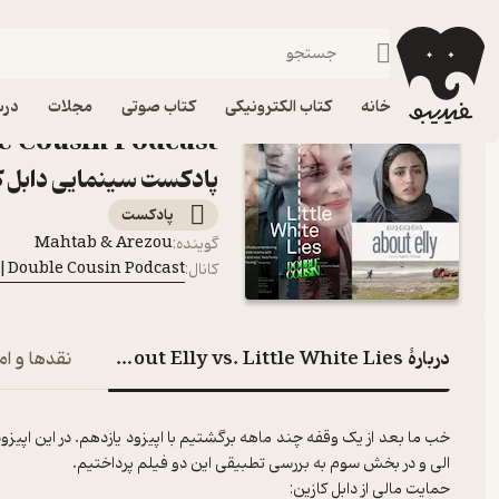
فیدیبو
پادکست‌ها
Double Cousin Podcast|پادکست سینمایی دابل کازین
اپیزود s. Little
خانه
کتاب الکترونیکی
کتاب صوتی
مجلات
درس
پادکست سینمایی دابل ک
پادکست‌
Mahtab & Arezou
گوینده
:
Double Cousin Podcast|پادکست سینمایی دابل کازین
کانال
:
دربارۀ Episode 11-About Elly vs. Little White Lies
نقدها و ام
خب ما بعد از یک وقفه چند ماهه برگشتیم با اپیزود یازدهم. در این اپی
الی و در بخش سوم به بررسی تطبیقی این دو فیلم پرداختیم.
حمایت مالی از دابل کازین: