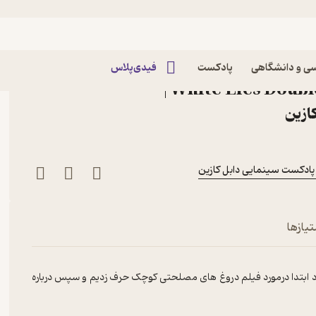
Episode 11-About Elly vs. Little White Lies
Episode 11-About Elly v
ی و دانشگاهی
پادکست
فیدی‌پلاس
White Lies Double Cousin Podcast|
ازین
تیازها
زود ابتدا درمورد فیلم دروغ های مصلحتی کوچک حرف زدیم و سپس درباره