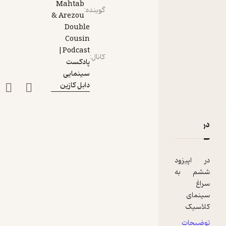
Mahtab
گوینده
:
& Arezou
Double
Cousin
Podcast|
کانال
:
پادکست
سینمایی
دابل کازین
دربارۀ Episode Six-Billy Wilder
نقدها و امتیازها
در اپیزود
ششم به
سراغ
سینمای
کلاسیک
می رویم.
توضیحات